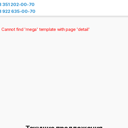
8 351 202-00-70
8 922 635-00-70
Cannot find 'mega' template with page 'detail'