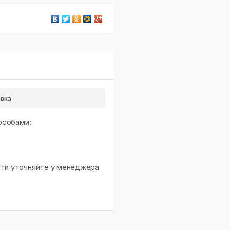
вка
особами:
сти уточняйте у менеджера