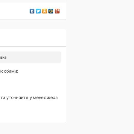
вка
особами:
сти уточняйте у менеджера