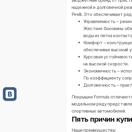
Бюджетный бренд от прести
надежной и долговечной рез
Pirelli. Это обеспечивает р
Управляемость – рези
Жесткие боковины обе
воды из пятна контакта
Комфорт – конструкция
обеспечивая высокий у
Курсовая устойчивость
на высокой скорости.
Экономичность – испол
По коэффициенту сопро
Долговечность – практ
Покрышки Formula отличаютс
модельном ряду представле
спортивных автомобилей.
Пять причин куп
Наши преимущества: