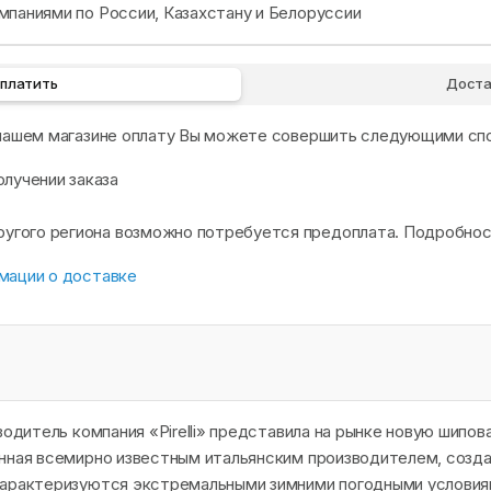
паниями по России, Казахстану и Белоруссии
оплатить
Доста
 нашем магазине оплату Вы можете совершить следующими сп
олучении заказа
другого региона возможно потребуется предоплата. Подробно
мации о доставке
водитель компания «Pirelli» представила на рынке новую шипова
нная всемирно известным итальянским производителем, созда
характеризуются экстремальными зимними погодными условиям