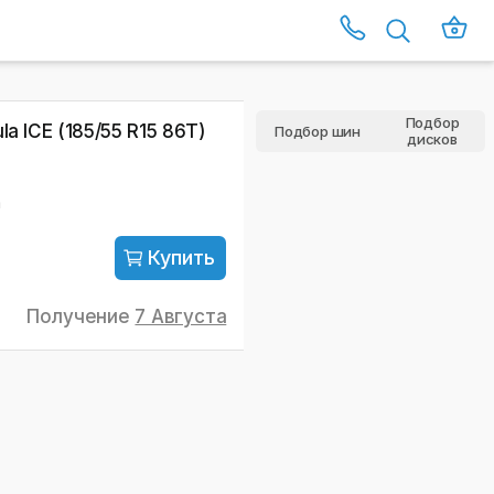
Подбор
a ICE (185/55 R15 86T)
Подбор шин
дисков
а
Купить
Получение
7 Августа