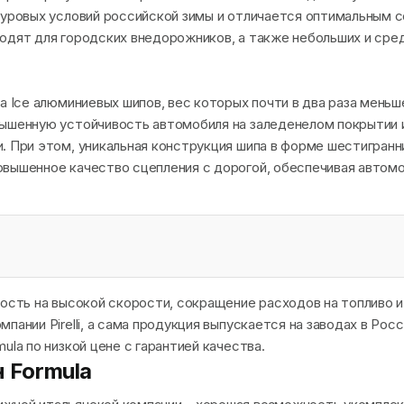
суровых условий российской зимы и отличается оптимальным 
одят для городских внедорожников, а также небольших и сред
a Ice алюминиевых шипов, вес которых почти в два раза меньше
вышенную устойчивость автомобиля на заледенелом покрытии 
. При этом, уникальная конструкция шипа в форме шестигранн
овышенное качество сцепления с дорогой, обеспечивая автом
ность на высокой скорости, сокращение расходов на топливо 
пании Pirelli, а сама продукция выпускается на заводах в Росс
ula по низкой цене с гарантией качества.
 Formula