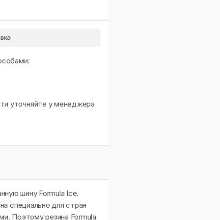
вка
особами:
сти уточняйте у менеджера
нную шину Formula Ice.
на специально для стран
и. Поэтому резина Formula