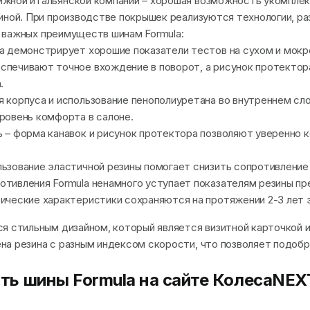
жной итальянской компании – хорошая возможность укомплек
иной. При производстве покрышек реализуются технологии, р
яд важных преимуществ шинам Formula:
на демонстрирует хорошие показатели тестов на сухом и мок
спечивают точное вхождение в поворот, а рисунок протектор
.
 корпуса и использование пенополиуретана во внутреннем сл
ровень комфорта в салоне.
 – форма канавок и рисунок протектора позволяют уверенно 
ьзование эластичной резины помогает снизить сопротивление 
тивления Formula ненамного уступает показателям резины пр
ические характеристики сохраняются на протяжении 2-3 лет 
я стильным дизайном, который является визитной карточкой и
на резина с разным индексом скорости, что позволяет подоб
ить шины Formula на сайте КолесаNEX