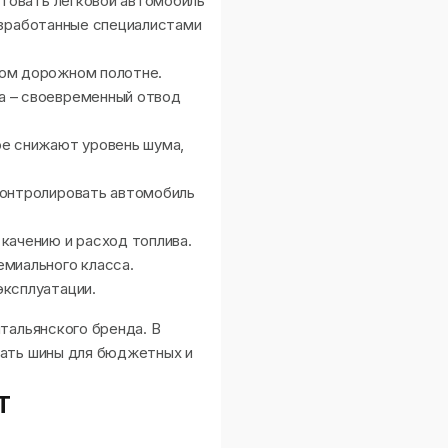
товать легковой автомобиль
азработанные специалистами
ром дорожном полотне.
а – своевременный отвод
ое снижают уровень шума,
контролировать автомобиль
качению и расход топлива.
емиального класса.
эксплуатации.
тальянского бренда. В
рать шины для бюджетных и
T