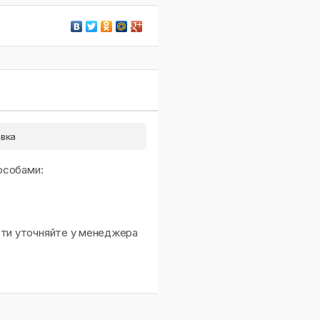
вка
особами:
сти уточняйте у менеджера