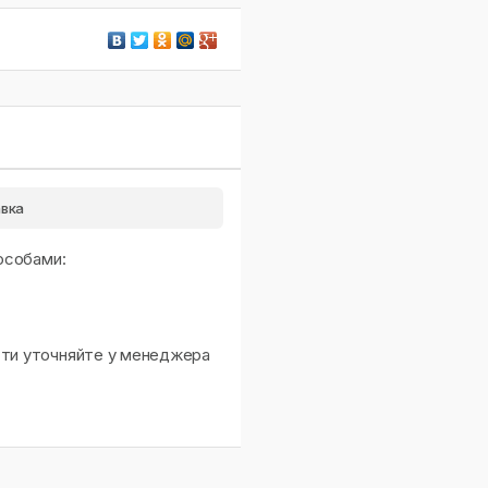
вка
особами:
сти уточняйте у менеджера