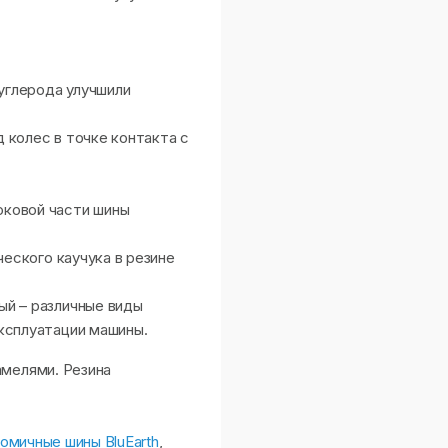
 углерода улучшили
 колес в точке контакта с
оковой части шины
ческого каучука в резине
ый – различные виды
ксплуатации машины.
амелями. Резина
омичные шины BluEarth
,