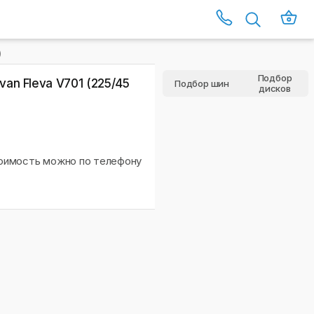
)
Подбор
an Fleva V701 (225/45
Подбор шин
дисков
тоимость можно по телефону