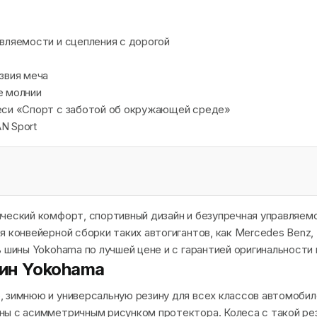
вляемости и сцепления с дорогой
звия меча
е молнии
еси «Спорт с заботой об окружающей среде»
N Sport
ческий комфорт, спортивный дизайн и безупречная управляем
 конвейерной сборки таких автогигантов, как Mercedes Benz, 
ь шины Yokohama по лучшей цене и с гарантией оригинальности
ин Yokohama
 зимнюю и универсальную резину для всех классов автомобил
ы с асимметричным рисунком протектора. Колеса с такой рез