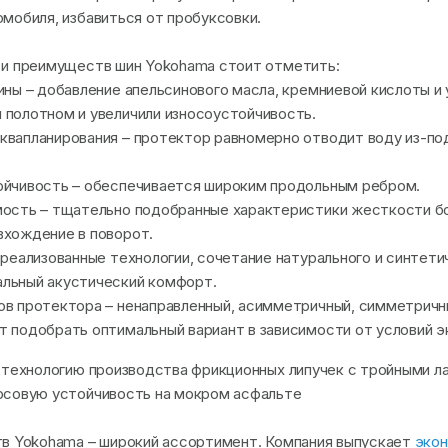
мобиля, избавиться от пробуксовки.
 и преимуществ шин Yokohama стоит отметить:
ины – добавление апельсинового масла, кремниевой кислоты и
 полотном и увеличили износоустойчивость.
вапланирования – протектор равномерно отводит воду из-под
ойчивость – обеспечивается широким продольным ребром.
мость – тщательно подобранные характеристики жесткости б
вхождение в поворот.
 реализованные технологии, сочетание натурального и синтети
льный акустический комфорт.
ов протектора – ненаправленный, асимметричный, симметричн
 подобрать оптимальный вариант в зависимости от условий э
 технологию производства фрикционных липучек с тройными л
рсовую устойчивость на мокром асфальте
тв Yokohama – широкий ассортимент. Компания выпускает
экон