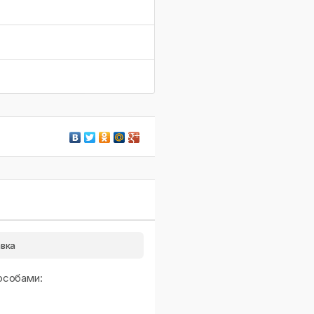
вка
особами: