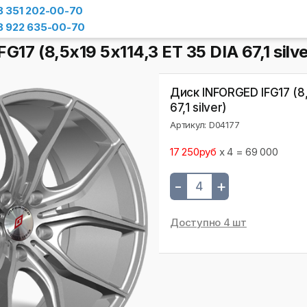
8 351 202-00-70
8 922 635-00-70
17 (8,5х19 5x114,3 ET 35 DIA 67,1 silve
Диск INFORGED IFG17 (8,
67,1 silver)
Артикул: D04177
17 250руб
x 4 = 69 000
-
+
Доступно 4 шт