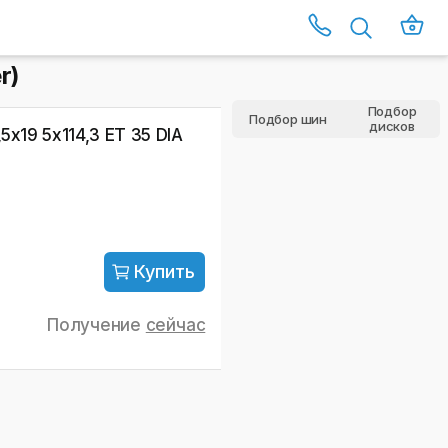
r)
Подбор
Дополнительные фотографии к 
Подбор шин
дисков
5х19 5x114,3 ET 35 DIA
Купить
Получение
сейчас