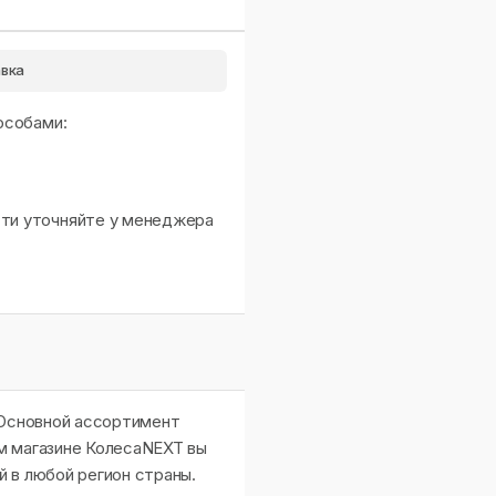
вка
особами:
сти уточняйте у менеджера
 Основной ассортимент
м магазине КолесаNEXT вы
й в любой регион страны.