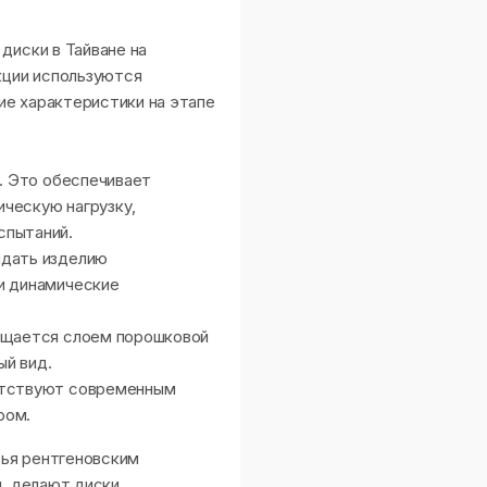
диски в Тайване на
кции используются
ие характеристики на этапе
е. Это обеспечивает
ческую нагрузку,
спытаний.
идать изделию
и динамические
щищается слоем порошковой
ый вид.
ветствуют современным
ером.
тья рентгеновским
и, делают диски