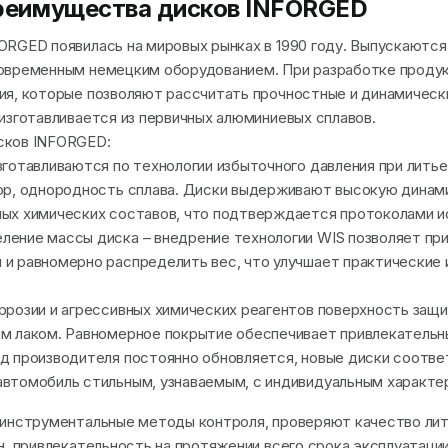
реимущества дисков INFORGED
RGED появилась на мировых рынках в 1990 году. Выпускаются 
овременным немецким оборудованием. При разработке проду
я, которые позволяют рассчитать прочностные и динамическ
изготавливается из первичных алюминиевых сплавов.
сков INFORGED:
зготавливаются по технологии избыточного давления при лить
ор, однородность сплава. Диски выдерживают высокую динами
ных химических составов, что подтверждается протоколами и
ление массы диска – внедрение технологии WIS позволяет пр
и равномерно распределить вес, что улучшает практические 
оррозии и агрессивных химических реагентов поверхность за
м лаком. Равномерное покрытие обеспечивает привлекательн
яд производителя постоянно обновляется, новые диски соот
автомобиль стильным, узнаваемым, с индивидуальным характ
 инструментальные методы контроля, проверяют качество ли
н, привлекательность на протяжении всего срока эксплуатаци