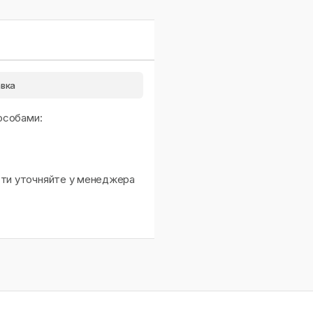
вка
особами:
сти уточняйте у менеджера