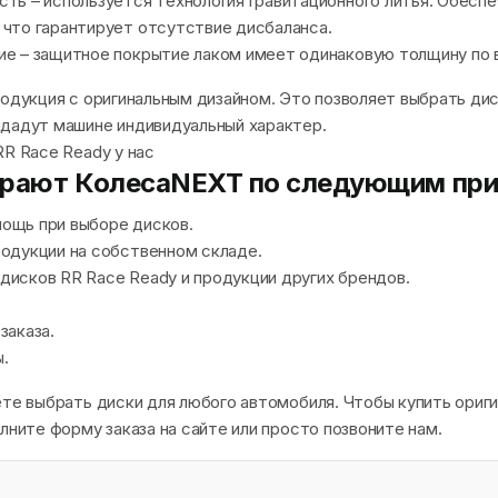
ть – используется технология гравитационного литья. Обесп
 что гарантирует отсутствие дисбаланса.
ие – защитное покрытие лаком имеет одинаковую толщину по 
родукция с оригинальным дизайном. Это позволяет выбрать ди
идадут машине индивидуальный характер.
RR Race Ready у нас
ирают КолесаNEXT по следующим при
ощь при выборе дисков.
одукции на собственном складе.
исков RR Race Ready и продукции других брендов.
заказа.
.
ете выбрать диски для любого автомобиля. Чтобы купить ориг
лните форму заказа на сайте или просто позвоните нам.