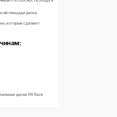
ечивается соосность обода и
всей площади диска.
ски, которые сделают
чинам:
инальные диски RR Race