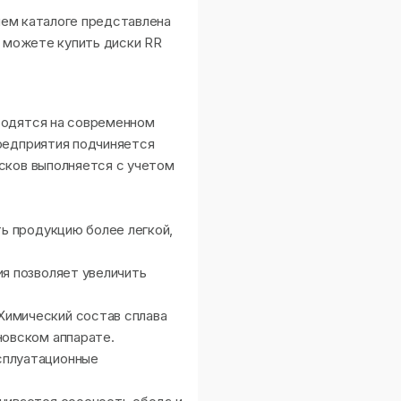
ашем каталоге представлена
ы можете купить диски RR
водятся на современном
редприятия подчиняется
сков выполняется с учетом
ть продукцию более легкой,
ия позволяет увеличить
Химический состав сплава
новском аппарате.
сплуатационные