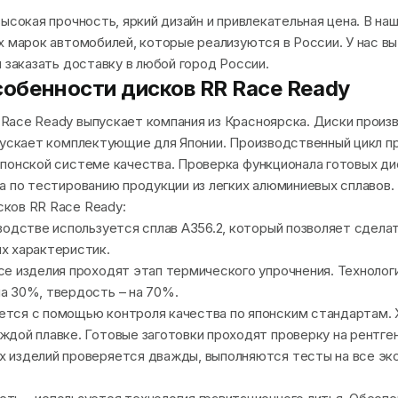
высокая прочность, яркий дизайн и привлекательная цена. В н
х марок автомобилей, которые реализуются в России. У нас в
 заказать доставку в любой город России.
собенности дисков RR Race Ready
Race Ready выпускает компания из Красноярска. Диски произ
пускает комплектующие для Японии. Производственный цикл п
понской системе качества. Проверка функционала готовых ди
а по тестированию продукции из легких алюминиевых сплавов.
ков RR Race Ready:
зводстве используется сплав А356.2, который позволяет сдела
х характеристик.
се изделия проходят этап термического упрочнения. Технолог
а 30%, твердость – на 70%.
ется с помощью контроля качества по японским стандартам. 
ждой плавке. Готовые заготовки проходят проверку на рентге
х изделий проверяется дважды, выполняются тесты на все эк