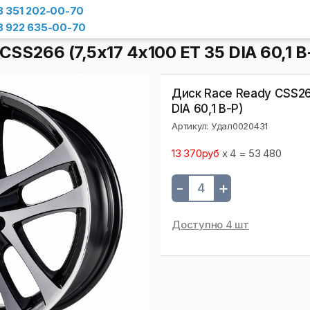
8 351 202-00-70
8 922 635-00-70
CSS266 (7,5х17 4x100 ET 35 DIA 60,1 B
Диск Race Ready CSS266
DIA 60,1 B-P)
Артикул: Удал0020431
13 370руб
x 4 = 53 480
-
+
Доступно 4 шт