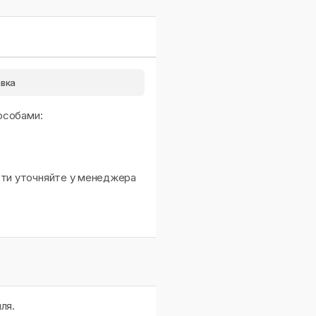
вка
особами:
сти уточняйте у менеджера
ля.