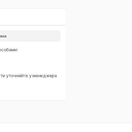
вка
особами:
сти уточняйте у менеджера