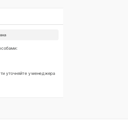
вка
особами:
сти уточняйте у менеджера