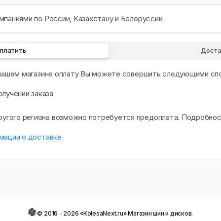
паниями по России, Казахстану и Белоруссии
оплатить
Доста
 нашем магазине оплату Вы можете совершить следующими сп
олучении заказа
другого региона возможно потребуется предоплата. Подробно
мации о доставке
© 2016 - 2026 «KolesaNext.ru» Магазин шин и дисков.