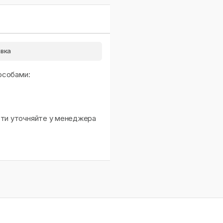
вка
особами:
сти уточняйте у менеджера