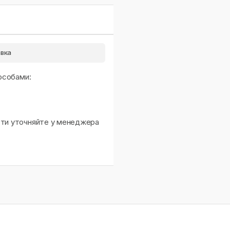
вка
особами:
сти уточняйте у менеджера