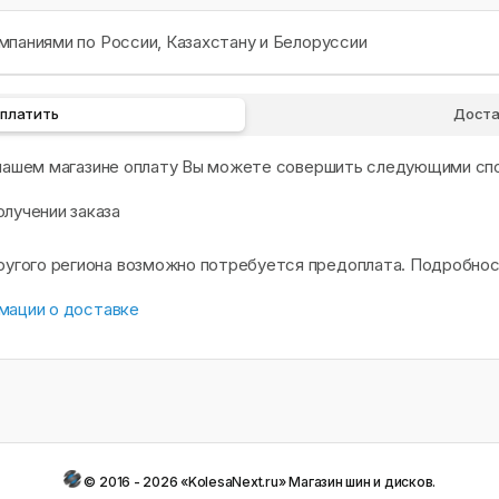
паниями по России, Казахстану и Белоруссии
оплатить
Доста
 нашем магазине оплату Вы можете совершить следующими сп
олучении заказа
другого региона возможно потребуется предоплата. Подробно
мации о доставке
© 2016 - 2026 «KolesaNext.ru» Магазин шин и дисков.