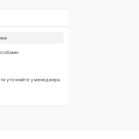
вка
особами:
сти уточняйте у менеджера