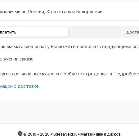
паниями по России, Казахстану и Белоруссии
оплатить
Доста
 нашем магазине оплату Вы можете совершить следующими сп
олучении заказа
другого региона возможно потребуется предоплата. Подробно
мации о доставке
© 2016 - 2026 «KolesaNext.ru» Магазин шин и дисков.