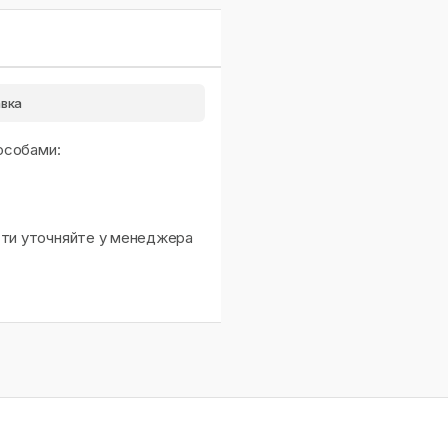
вка
особами:
сти уточняйте у менеджера