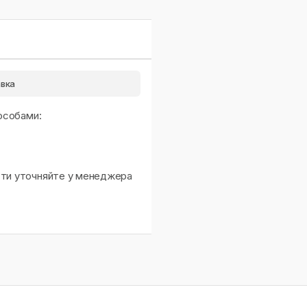
вка
особами:
сти уточняйте у менеджера