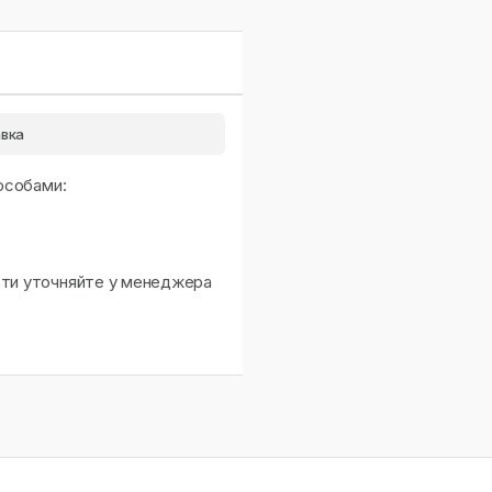
вка
особами:
сти уточняйте у менеджера