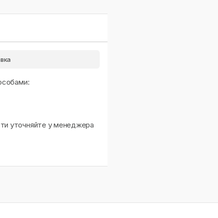
вка
особами:
сти уточняйте у менеджера