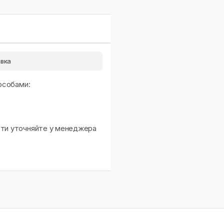
вка
особами:
сти уточняйте у менеджера